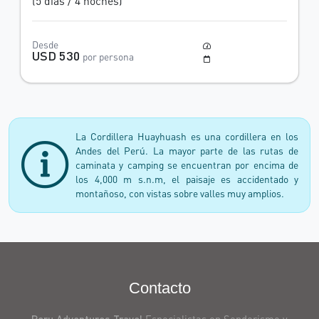
(5 días / 4 noches)
Desde
Moderado a Difícil
USD 530
por persona
Mayo a Octubre
La Cordillera Huayhuash es una cordillera en los
Andes del Perú. La mayor parte de las rutas de
caminata y camping se encuentran por encima de
los 4,000 m s.n.m, el paisaje es accidentado y
montañoso, con vistas sobre valles muy amplios.
Trekking,
Caminata,
Contacto
Excursionismo,
senderismo