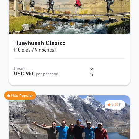
Huayhuash Clasico
(10 días / 9 noches)
Desde
Moderado
USD 950
por persona
Mayo a Octubre
Más Popular
5.00
(1)