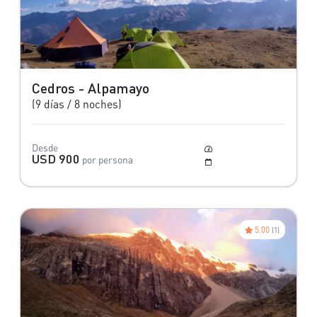
Cedros - Alpamayo
(9 días / 8 noches)
Desde
Moderado
USD 900
por persona
Mayo a Octubre
5.00
(1)