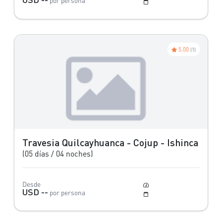
por persona
Mayo a Octubre
5.00
(1)
Travesia Quilcayhuanca - Cojup - Ishinca
(05 días / 04 noches)
Desde
Difícil
USD --
por persona
Mayo a Octubre