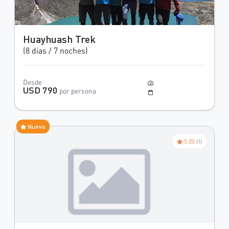
Huayhuash Trek
(8 días / 7 noches)
Desde
Moderado
USD 790
por persona
Mayo a Octubre
Nuevo
5.00
(1)