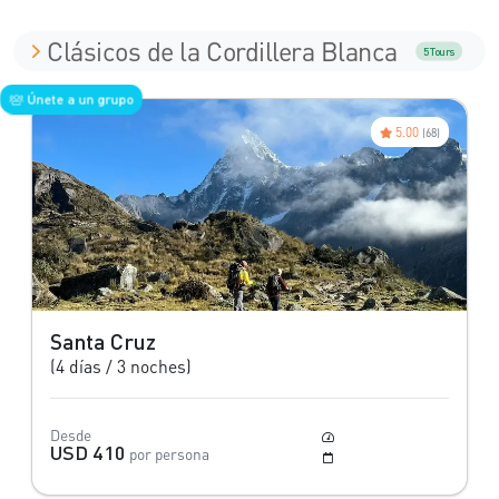
Clásicos de la Cordillera Blanca
5 Tours
Únete a un grupo
5.00
(68)
Santa Cruz
(4 días / 3 noches)
Desde
Moderado
USD 410
por persona
Mayo a Octubre