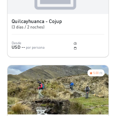
Quilcayhuanca - Cojup
(3 días / 2 noches)
Desde
Moderado a Difícil
USD --
por persona
Mayo a Octubre
5.00
(1)