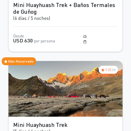
Mini Huayhuash Trek + Baños Termales
de Guñog
(6 días / 5 noches)
Desde
Moderado a Difícil
USD 630
por persona
Mayo a Octubre
Más Reservado
5.00
(1)
Mini Huayhuash Trek