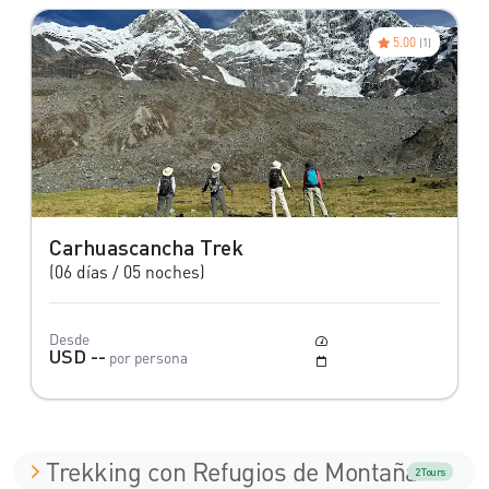
5.00
(1)
Carhuascancha Trek
(06 días / 05 noches)
Desde
Moderado
USD --
por persona
Mayo a Octubre
Trekking con Refugios de Montaña
2 Tours