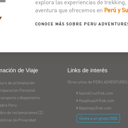
explora las experiencias de trekking,
aventura que ofrecemos en
Perú y S
CONOCE MÁS SOBRE PERU ADVENTURE
mación de Viaje
Links de interés
Otros sitios de PERU ADVENTURES
ours de aclimatación
reparacion Personal
SantaCruzTrek.com
ransporte y Alojamiento
HuayhuashTrek.com
obre Peru
AlpamayoTrek.com
ibro de reclamaciones
Únete a un grupo 2026
oliticas de Privacidad