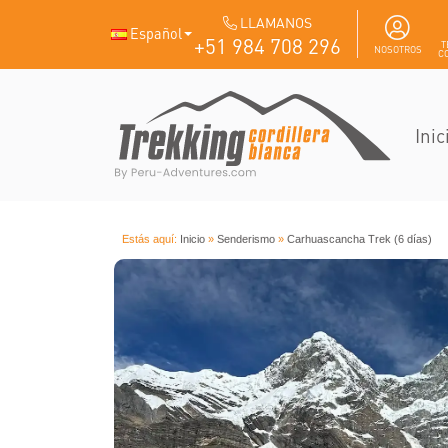
LLAMANOS
Español
+51 984 708 296
T
NOSOTROS
C
Inic
Estás aquí:
Inicio
»
Senderismo
»
Carhuascancha Trek (6 días)