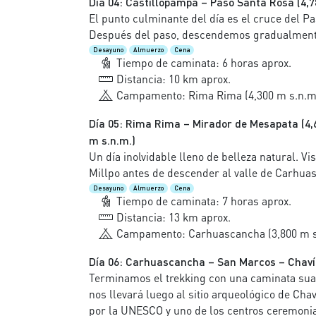
Día 04: Castillopampa – Paso Santa Rosa (4,7
El punto culminante del día es el cruce del Pa
Después del paso, descendemos gradualmente
Desayuno
Almuerzo
Cena
Tiempo de caminata: 6 horas aprox.
Distancia: 10 km aprox.
Campamento: Rima Rima (4,300 m s.n.m
Día 05: Rima Rima – Mirador de Mesapata (4,
m s.n.m.)
Un día inolvidable lleno de belleza natural. V
Millpo antes de descender al valle de Carhu
Desayuno
Almuerzo
Cena
Tiempo de caminata: 7 horas aprox.
Distancia: 13 km aprox.
Campamento: Carhuascancha (3,800 m s
Día 06: Carhuascancha – San Marcos – Chav
Terminamos el trekking con una caminata suav
nos llevará luego al sitio arqueológico de Ch
por la UNESCO y uno de los centros ceremonia