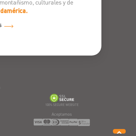
 montañismo, culturales y de
udamérica.
S
:
100% SECURE WEBSITE
Aceptamos
Wire
Transfer