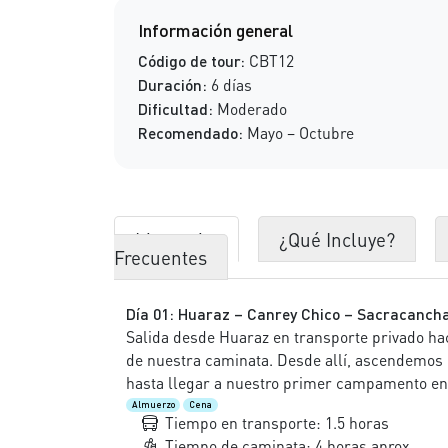
Información general
Código de tour:
CBT12
Duración:
6 días
Dificultad:
Moderado
Recomendado:
Mayo – Octubre
Itinerario
¿Qué Incluye?
Frecuentes
Día 01: Huaraz – Canrey Chico – Sacracancha
Salida desde Huaraz en transporte privado hac
de nuestra caminata. Desde allí, ascendemos
hasta llegar a nuestro primer campamento e
Almuerzo
Cena
Tiempo en transporte: 1.5 horas
Tiempo de caminata: 4 horas aprox.