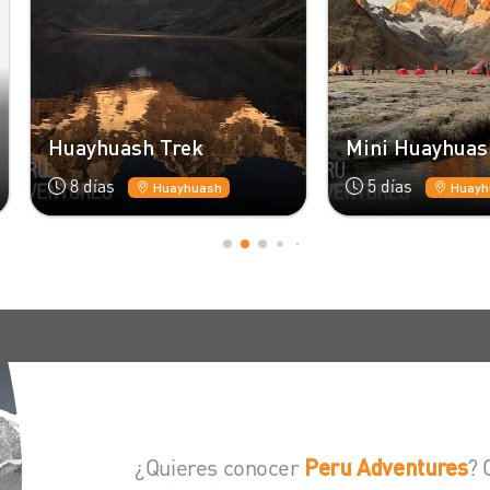
ayhuash Trek
Mini Huayhuash Trek
8 días
5 días
Huayhuash
Huayhuash
¿Quieres conocer
? 
Peru Adventures