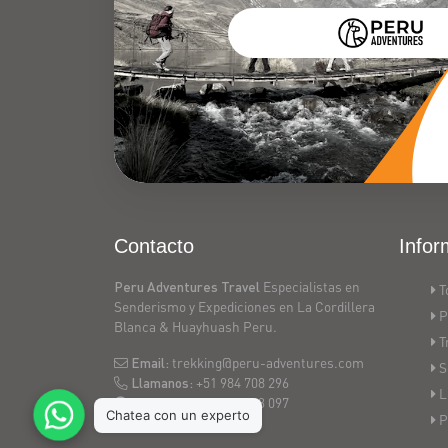
carhuascancha
trek,
6
days
trek
huaraz
Contacto
Infor
Peru Adventures Travel
Especialistas en
T
Senderismo y Expediciones en La Cordillera
P
Blanca & Huayhuash Peru.
T
Email:
trekking@peru-adventures.com
S
Llamanos:
+51 984 708 296
L
Telegram:
+51 943 643 097
P
Huaraz - Peru