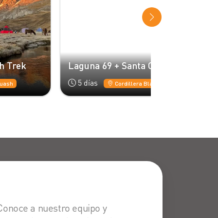
Laguna 69 + Santa Cruz
Santa Cruz
5 días
4 días
Cordillera Blanca
C
Conoce a nuestro equipo y