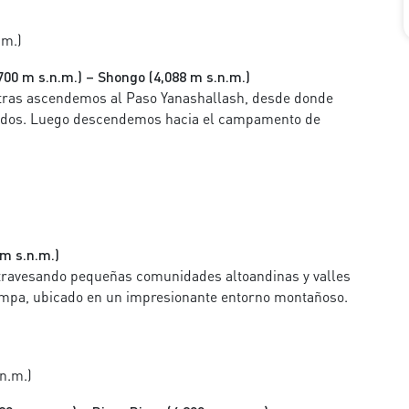
.m.)
00 m s.n.m.) – Shongo (4,088 m s.n.m.)
ntras ascendemos al Paso Yanashallash, desde donde
vados. Luego descendemos hacia el campamento de
 m s.n.m.)
atravesando pequeñas comunidades altoandinas y valles
pampa, ubicado en un impresionante entorno montañoso.
n.m.)