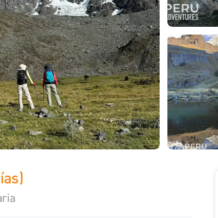
ías)
aria