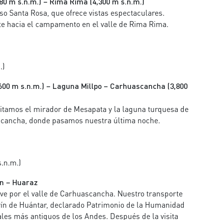
80 m s.n.m.) – Rima Rima (4,300 m s.n.m.)
so Santa Rosa, que ofrece vistas espectaculares.
 hacia el campamento en el valle de Rima Rima.
.)
600 m s.n.m.) – Laguna Millpo – Carhuascancha (3,800
isitamos el mirador de Mesapata y la laguna turquesa de
ascancha, donde pasamos nuestra última noche.
.n.m.)
ín – Huaraz
e por el valle de Carhuascancha. Nuestro transporte
avín de Huántar, declarado Patrimonio de la Humanidad
les más antiguos de los Andes. Después de la visita