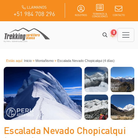
LLAMANOS
+51 984 708 296
TERMINOS &
NOSOTROS
CONTACTO
CONDICIONES
2
Estás aquí:
Inicio
»
Montañismo
»
Escalada Nevado Chopicalqui (4 días)
Escalada Nevado Chopicalqui